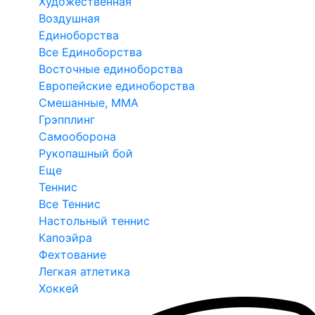
Художественная
Воздушная
Единоборства
Все Единоборства
Восточные единоборства
Европейские единоборства
Смешанные, ММА
Грэпплинг
Самооборона
Рукопашный бой
Еще
Теннис
Все Теннис
Настольный теннис
Капоэйра
Фехтование
Легкая атлетика
Хоккей