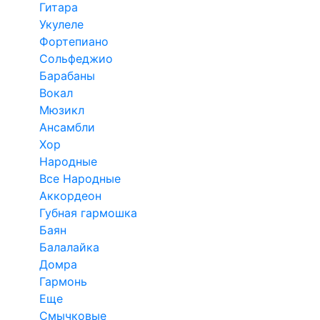
Гитара
Укулеле
Фортепиано
Сольфеджио
Барабаны
Вокал
Мюзикл
Ансамбли
Хор
Народные
Все Народные
Аккордеон
Губная гармошка
Баян
Балалайка
Домра
Гармонь
Еще
Смычковые