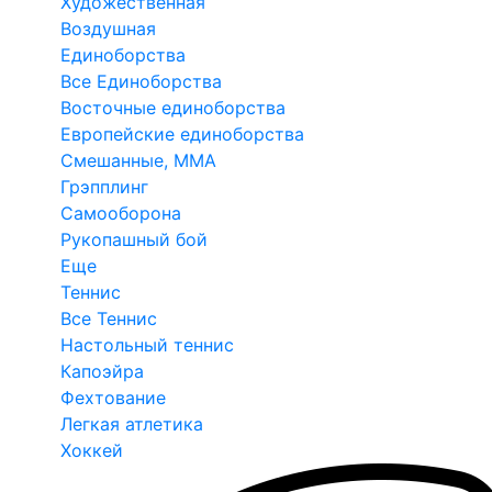
Художественная
Воздушная
Единоборства
Все Единоборства
Восточные единоборства
Европейские единоборства
Смешанные, ММА
Грэпплинг
Самооборона
Рукопашный бой
Еще
Теннис
Все Теннис
Настольный теннис
Капоэйра
Фехтование
Легкая атлетика
Хоккей