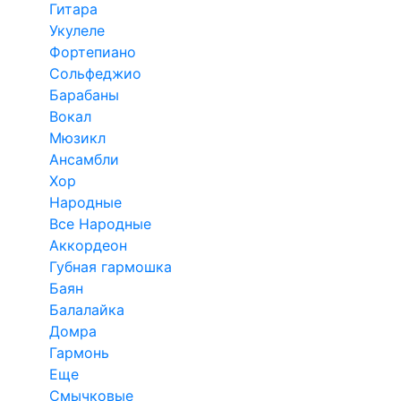
Гитара
Укулеле
Фортепиано
Сольфеджио
Барабаны
Вокал
Мюзикл
Ансамбли
Хор
Народные
Все Народные
Аккордеон
Губная гармошка
Баян
Балалайка
Домра
Гармонь
Еще
Смычковые