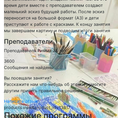
время дети вместе с преподавателем создают
маленький эскиз будущей работы. После эскиз
переносится на большой формат (А3) и дети
приступают к работе с красками. К концу занятия
мы завершаем картину и подводим итоги занятия
Преподаватели
Преподаватель Римма 25 лет
3600
Сообщения не найдены
Вы посещали занятия?
Расскажите нам что-нибудь об этом и помогите
другим принять правильное решение
Написать отзыв
products.view&product_id=13817
Похожие программы