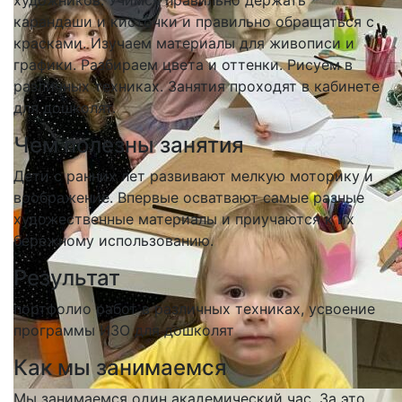
художников. Учимся правильно держать
карандаши и кисточки и правильно обращаться с
красками. Изучаем материалы для живописи и
графики. Разбираем цвета и оттенки. Рисуем в
различных техниках. Занятия проходят в кабинете
для дошколят.
Чем полезны занятия
Дети с ранних лет развивают мелкую моторику и
воображение. Впервые осватвают самые разные
художественные материалы и приучаются к их
бережному использованию.
Результат
портфолио работ в различных техниках, усвоение
программы ИЗО для дошколят
Как мы занимаемся
Мы занимаемся один академический час. За это