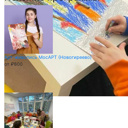
Арт-живопись МосАРТ (Новогиреево)
от
₽
800