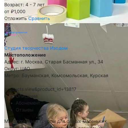
Возраст: 4 - 7 лет
от
₽
1,000
Отложить
Сравнить
Студия творчества Изодом
Местоположение
Адрес: г. Москва, Старая Басманная ул., 34
Округ: ЦАО
Метро: Бауманская, Комсомольская, Курская
products.view&product_id=13817
Описание
Абонемент
Отзывы
Мы открываем группы для самых маленьких