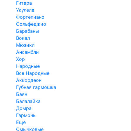
Гитара
Укулеле
Фортепиано
Сольфеджио
Барабаны
Вокал
Мюзикл
Ансамбли
Хор
Народные
Все Народные
Аккордеон
Губная гармошка
Баян
Балалайка
Домра
Гармонь
Еще
Смычковые