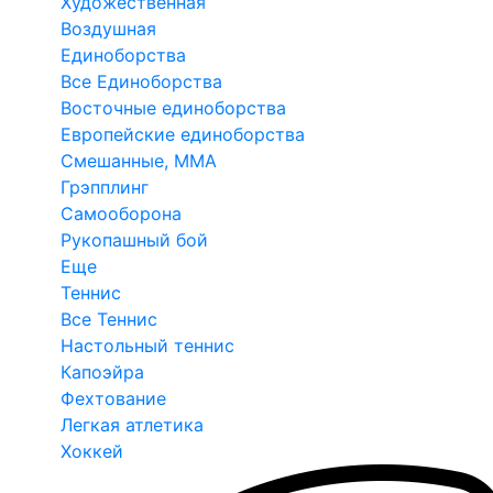
Художественная
Воздушная
Единоборства
Все Единоборства
Восточные единоборства
Европейские единоборства
Смешанные, ММА
Грэпплинг
Самооборона
Рукопашный бой
Еще
Теннис
Все Теннис
Настольный теннис
Капоэйра
Фехтование
Легкая атлетика
Хоккей