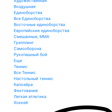
Художественная
Воздушная
Единоборства
Все Единоборства
Восточные единоборства
Европейские единоборства
Смешанные, ММА
Грэпплинг
Самооборона
Рукопашный бой
Еще
Теннис
Все Теннис
Настольный теннис
Капоэйра
Фехтование
Легкая атлетика
Хоккей