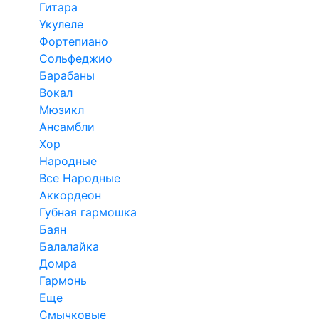
Гитара
Укулеле
Фортепиано
Сольфеджио
Барабаны
Вокал
Мюзикл
Ансамбли
Хор
Народные
Все Народные
Аккордеон
Губная гармошка
Баян
Балалайка
Домра
Гармонь
Еще
Смычковые