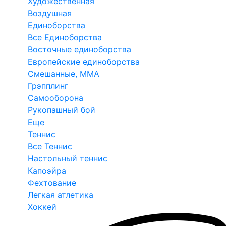
Художественная
Воздушная
Единоборства
Все Единоборства
Восточные единоборства
Европейские единоборства
Смешанные, ММА
Грэпплинг
Самооборона
Рукопашный бой
Еще
Теннис
Все Теннис
Настольный теннис
Капоэйра
Фехтование
Легкая атлетика
Хоккей