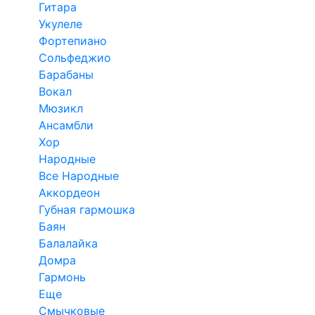
Гитара
Укулеле
Фортепиано
Сольфеджио
Барабаны
Вокал
Мюзикл
Ансамбли
Хор
Народные
Все Народные
Аккордеон
Губная гармошка
Баян
Балалайка
Домра
Гармонь
Еще
Смычковые