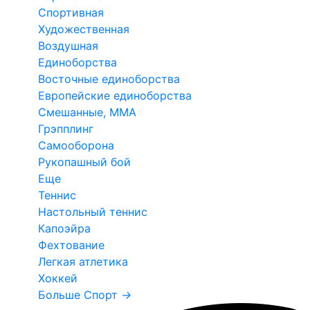
Спортивная
Художественная
Воздушная
Единоборства
Восточные единоборства
Европейские единоборства
Смешанные, ММА
Грэпплинг
Самооборона
Рукопашный бой
Еще
Теннис
Настольный теннис
Капоэйра
Фехтование
Легкая атлетика
Хоккей
Больше Спорт
→