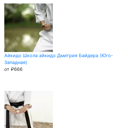
Айкидо Школа айкидо Дмитрия Байдера (Юго-
Западная)
от
₽
666