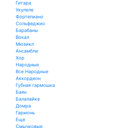
Гитара
Укулеле
Фортепиано
Сольфеджио
Барабаны
Вокал
Мюзикл
Ансамбли
Хор
Народные
Все Народные
Аккордеон
Губная гармошка
Баян
Балалайка
Домра
Гармонь
Еще
Смычковые