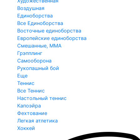
Художественная
Воздушная
Единоборства
Все Единоборства
Восточные единоборства
Европейские единоборства
Смешанные, ММА
Грэпплинг
Самооборона
Рукопашный бой
Еще
Теннис
Все Теннис
Настольный теннис
Капоэйра
Фехтование
Легкая атлетика
Хоккей