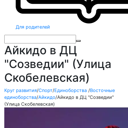
Для родителей
Айкидо в ДЦ
"Созведии" (Улица
Скобелевская)
Круг развития
/
Спорт
/
Единоборства
/
Восточные
единоборства
/
Айкидо
/
Айкидо в ДЦ "Созведии"
(Улица Скобелевская)