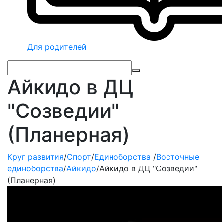
Для родителей
Айкидо в ДЦ
"Созведии"
(Планерная)
Круг развития
/
Спорт
/
Единоборства
/
Восточные
единоборства
/
Айкидо
/
Айкидо в ДЦ "Созведии"
(Планерная)