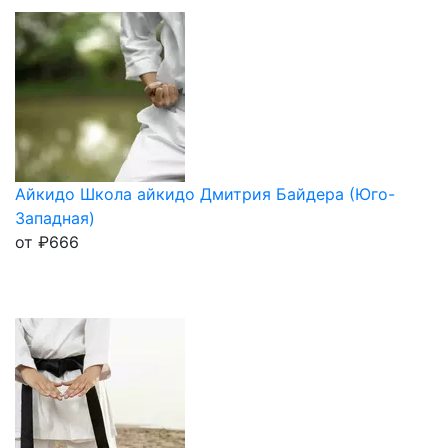
Айкидо Школа айкидо Дмитрия Байдера (Юго-
Западная)
от
₽
666