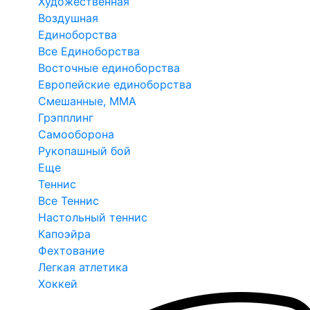
Художественная
Воздушная
Единоборства
Все Единоборства
Восточные единоборства
Европейские единоборства
Смешанные, ММА
Грэпплинг
Самооборона
Рукопашный бой
Еще
Теннис
Все Теннис
Настольный теннис
Капоэйра
Фехтование
Легкая атлетика
Хоккей