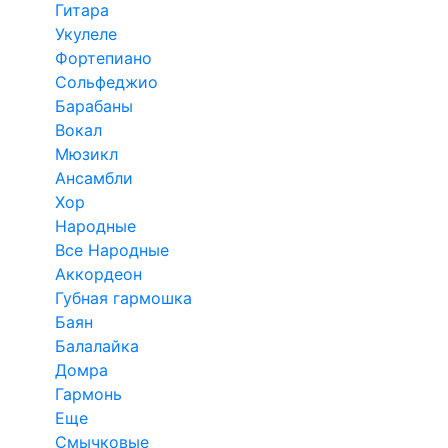
Гитара
Укулеле
Фортепиано
Сольфеджио
Барабаны
Вокал
Мюзикл
Ансамбли
Хор
Народные
Все Народные
Аккордеон
Губная гармошка
Баян
Балалайка
Домра
Гармонь
Еще
Смычковые