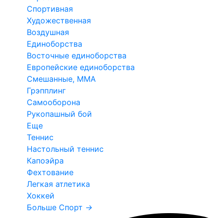
Спортивная
Художественная
Воздушная
Единоборства
Восточные единоборства
Европейские единоборства
Смешанные, ММА
Грэпплинг
Самооборона
Рукопашный бой
Еще
Теннис
Настольный теннис
Капоэйра
Фехтование
Легкая атлетика
Хоккей
Больше Спорт
→