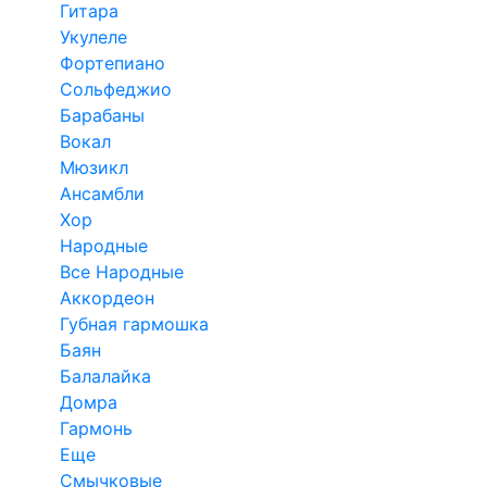
Гитара
Укулеле
Фортепиано
Сольфеджио
Барабаны
Вокал
Мюзикл
Ансамбли
Хор
Народные
Все Народные
Аккордеон
Губная гармошка
Баян
Балалайка
Домра
Гармонь
Еще
Смычковые