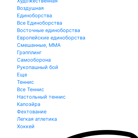
Художественная
Воздушная
Единоборства
Все Единоборства
Восточные единоборства
Европейские единоборства
Смешанные, ММА
Грэпплинг
Самооборона
Рукопашный бой
Еще
Теннис
Все Теннис
Настольный теннис
Капоэйра
Фехтование
Легкая атлетика
Хоккей