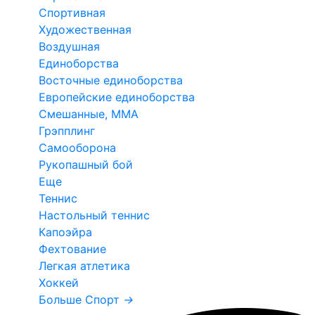
Спортивная
Художественная
Воздушная
Единоборства
Восточные единоборства
Европейские единоборства
Смешанные, ММА
Грэпплинг
Самооборона
Рукопашный бой
Еще
Теннис
Настольный теннис
Капоэйра
Фехтование
Легкая атлетика
Хоккей
Больше Спорт
→