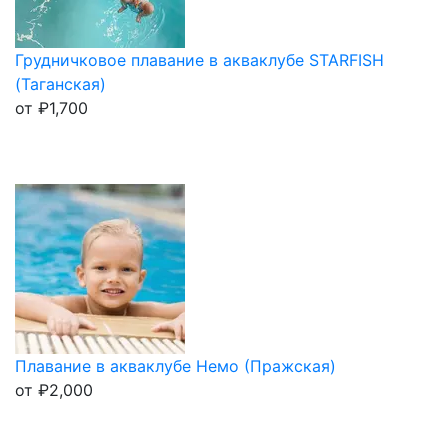
Грудничковое плавание в акваклубе STARFISH
(Таганская)
от
₽
1,700
Плавание в акваклубе Немо (Пражская)
от
₽
2,000