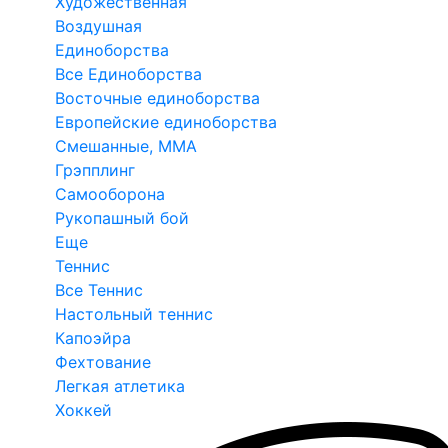
Художественная
Воздушная
Единоборства
Все Единоборства
Восточные единоборства
Европейские единоборства
Смешанные, ММА
Грэпплинг
Самооборона
Рукопашный бой
Еще
Теннис
Все Теннис
Настольный теннис
Капоэйра
Фехтование
Легкая атлетика
Хоккей