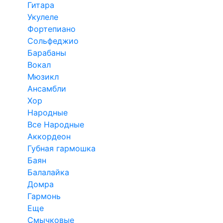
Гитара
Укулеле
Фортепиано
Сольфеджио
Барабаны
Вокал
Мюзикл
Ансамбли
Хор
Народные
Все Народные
Аккордеон
Губная гармошка
Баян
Балалайка
Домра
Гармонь
Еще
Смычковые