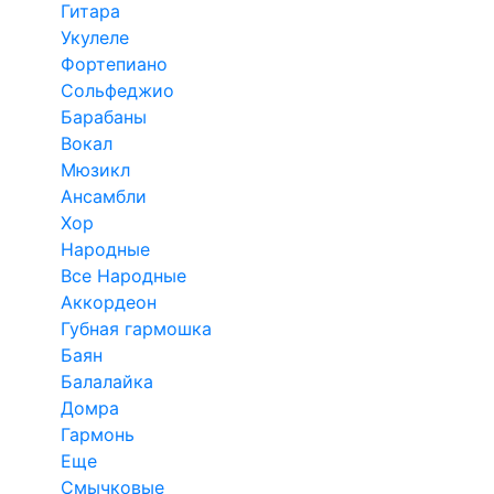
Гитара
Укулеле
Фортепиано
Сольфеджио
Барабаны
Вокал
Мюзикл
Ансамбли
Хор
Народные
Все Народные
Аккордеон
Губная гармошка
Баян
Балалайка
Домра
Гармонь
Еще
Смычковые