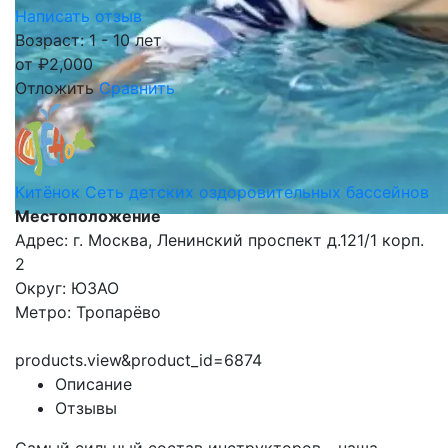
Написать отзыв
Возраст: 1 - 10 лет
от
₽
2,000
Отложить
Сравнить
Китёнок Сеть детских оздоровительных бассейнов
Местоположение
Адрес: г. Москва, Ленинский проспект д.121/1 корп.
2
Округ: ЮЗАО
Метро: Тропарёво
products.view&product_id=6874
Описание
Отзывы