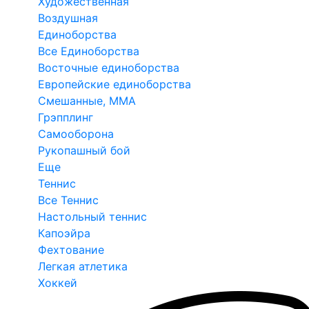
Художественная
Воздушная
Единоборства
Все Единоборства
Восточные единоборства
Европейские единоборства
Смешанные, ММА
Грэпплинг
Самооборона
Рукопашный бой
Еще
Теннис
Все Теннис
Настольный теннис
Капоэйра
Фехтование
Легкая атлетика
Хоккей