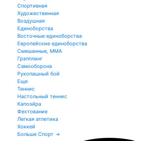
Спортивная
Художественная
Воздушная
Единоборства
Восточные единоборства
Европейские единоборства
Смешанные, ММА
Грэпплинг
Самооборона
Рукопашный бой
Еще
Теннис
Настольный теннис
Капоэйра
Фехтование
Легкая атлетика
Хоккей
Больше Спорт
→