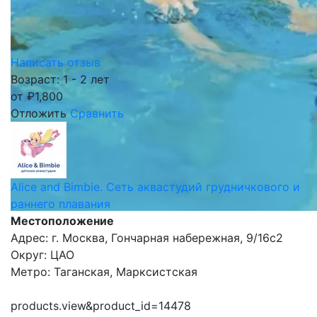
Написать отзыв
Возраст: 1 - 2 лет
от
₽
1,800
Отложить
Сравнить
Alice and Bimbie. Cеть аквастудий грудничкового и
раннего плавания
Местоположение
Адрес: г. Москва, Гончарная набережная, 9/16с2
Округ: ЦАО
Метро: Таганская, Марксистская
products.view&product_id=14478