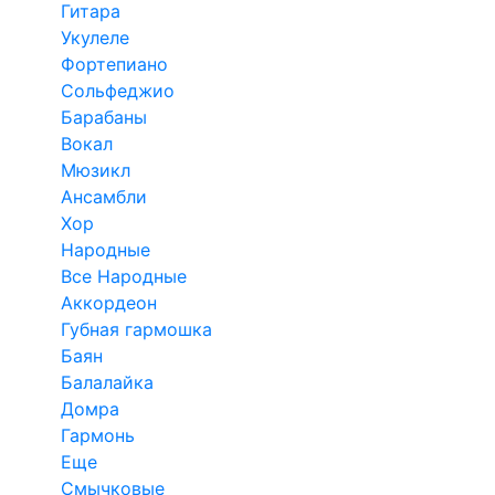
Гитара
Укулеле
Фортепиано
Сольфеджио
Барабаны
Вокал
Мюзикл
Ансамбли
Хор
Народные
Все Народные
Аккордеон
Губная гармошка
Баян
Балалайка
Домра
Гармонь
Еще
Смычковые