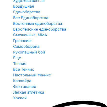
Художественная
Воздушная
Единоборства
Все Единоборства
Восточные единоборства
Европейские единоборства
Смешанные, ММА
Грэпплинг
Самооборона
Рукопашный бой
Еще
Теннис
Все Теннис
Настольный теннис
Капоэйра
Фехтование
Легкая атлетика
Хоккей