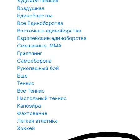
Художественная
Воздушная
Единоборства
Все Единоборства
Восточные единоборства
Европейские единоборства
Смешанные, ММА
Грэпплинг
Самооборона
Рукопашный бой
Еще
Теннис
Все Теннис
Настольный теннис
Капоэйра
Фехтование
Легкая атлетика
Хоккей