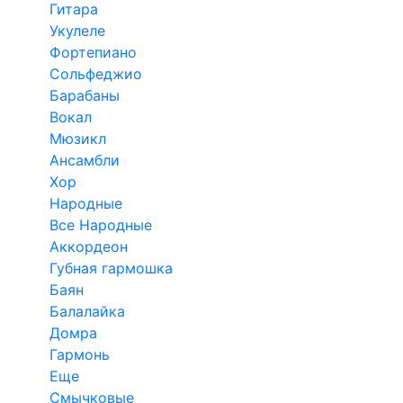
Гитара
Укулеле
Фортепиано
Сольфеджио
Барабаны
Вокал
Мюзикл
Ансамбли
Хор
Народные
Все Народные
Аккордеон
Губная гармошка
Баян
Балалайка
Домра
Гармонь
Еще
Смычковые