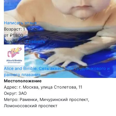
Написать отзыв
Возраст: 1 - 2 лет
от
₽
1,800
Отложить
Сравнить
Alice and Bimbie. Cеть аквастудий грудничкового и
раннего плавания
Местоположение
Адрес: г. Москва, улица Столетова, 11
Округ: ЗАО
Метро: Раменки, Мичуринский проспект,
Ломоносовский проспект