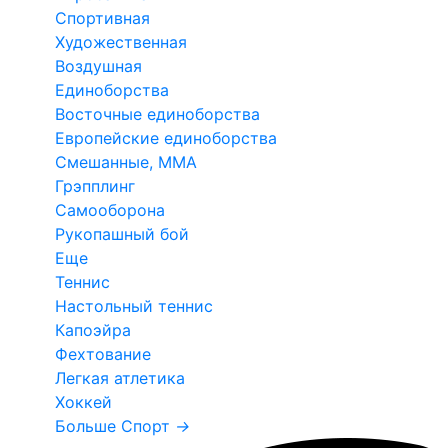
Спортивная
Художественная
Воздушная
Единоборства
Восточные единоборства
Европейские единоборства
Смешанные, ММА
Грэпплинг
Самооборона
Рукопашный бой
Еще
Теннис
Настольный теннис
Капоэйра
Фехтование
Легкая атлетика
Хоккей
Больше Спорт
→