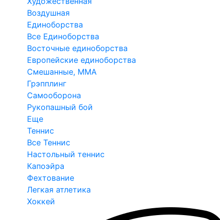
Художественная
Воздушная
Единоборства
Все Единоборства
Восточные единоборства
Европейские единоборства
Смешанные, ММА
Грэпплинг
Самооборона
Рукопашный бой
Еще
Теннис
Все Теннис
Настольный теннис
Капоэйра
Фехтование
Легкая атлетика
Хоккей