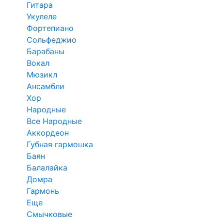
Гитара
Укулеле
Фортепиано
Сольфеджио
Барабаны
Вокал
Мюзикл
Ансамбли
Хор
Народные
Все Народные
Аккордеон
Губная гармошка
Баян
Балалайка
Домра
Гармонь
Еще
Смычковые