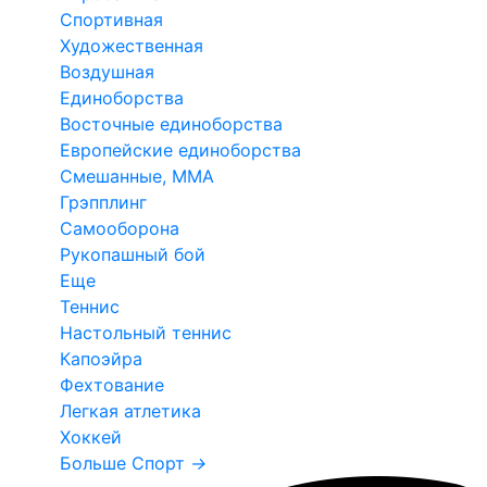
Спортивная
Художественная
Воздушная
Единоборства
Восточные единоборства
Европейские единоборства
Смешанные, ММА
Грэпплинг
Самооборона
Рукопашный бой
Еще
Теннис
Настольный теннис
Капоэйра
Фехтование
Легкая атлетика
Хоккей
Больше Спорт
→