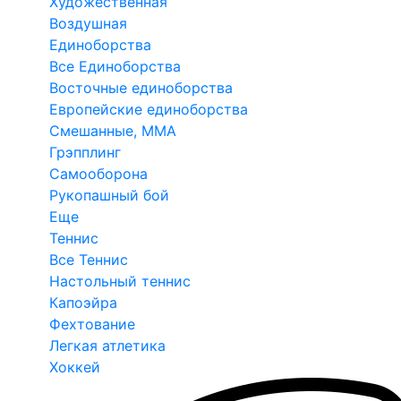
Художественная
Воздушная
Единоборства
Все Единоборства
Восточные единоборства
Европейские единоборства
Смешанные, ММА
Грэпплинг
Самооборона
Рукопашный бой
Еще
Теннис
Все Теннис
Настольный теннис
Капоэйра
Фехтование
Легкая атлетика
Хоккей