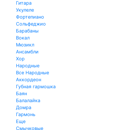
Гитара
Укулеле
Фортепиано
Сольфеджио
Барабаны
Вокал
Мюзикл
Ансамбли
Хор
Народные
Все Народные
Аккордеон
Губная гармошка
Баян
Балалайка
Домра
Гармонь
Еще
Смычковые