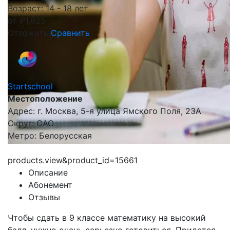
Возраст: 14 - 18 лет
от
₽
1,625
Отложить
Сравнить
Startschool
Местоположение
Адрес: г. Москва, 5-я улица Ямского Поля, 23А
Округ: САО
Метро: Белорусская
products.view&product_id=15661
Описание
Абонемент
Отзывы
Чтобы сдать в 9 классе математику на высокий