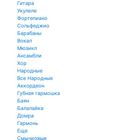
Гитара
Укулеле
Фортепиано
Сольфеджио
Барабаны
Вокал
Мюзикл
Ансамбли
Хор
Народные
Все Народные
Аккордеон
Губная гармошка
Баян
Балалайка
Домра
Гармонь
Еще
Смычковые