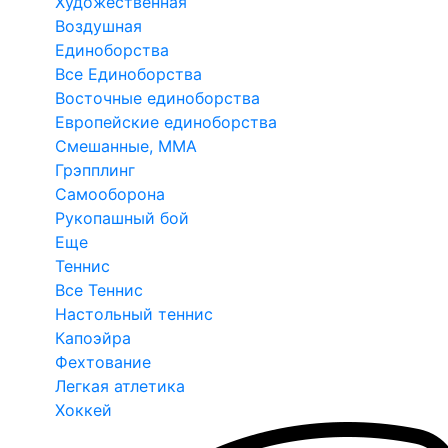
Художественная
Воздушная
Единоборства
Все Единоборства
Восточные единоборства
Европейские единоборства
Смешанные, ММА
Грэпплинг
Самооборона
Рукопашный бой
Еще
Теннис
Все Теннис
Настольный теннис
Капоэйра
Фехтование
Легкая атлетика
Хоккей