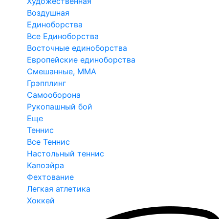
Художественная
Воздушная
Единоборства
Все Единоборства
Восточные единоборства
Европейские единоборства
Смешанные, ММА
Грэпплинг
Самооборона
Рукопашный бой
Еще
Теннис
Все Теннис
Настольный теннис
Капоэйра
Фехтование
Легкая атлетика
Хоккей