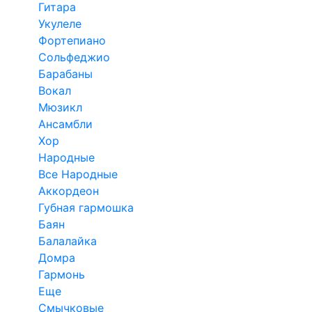
Гитара
Укулеле
Фортепиано
Сольфеджио
Барабаны
Вокал
Мюзикл
Ансамбли
Хор
Народные
Все Народные
Аккордеон
Губная гармошка
Баян
Балалайка
Домра
Гармонь
Еще
Смычковые