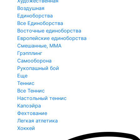
Художественная
Воздушная
Единоборства
Все Единоборства
Восточные единоборства
Европейские единоборства
Смешанные, ММА
Грэпплинг
Самооборона
Рукопашный бой
Еще
Теннис
Все Теннис
Настольный теннис
Капоэйра
Фехтование
Легкая атлетика
Хоккей