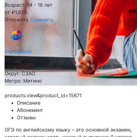
Возраст: 14 - 18 лет
от
₽
1,625
Отложить
Сравнить
Startschool
Местоположение
Адрес: г. Москва, Ул. Митинская, д. 16, офис 503
Округ: СЗАО
Метро: Митино
products.view&product_id=15671
Описание
Абонемент
Отзывы
ОГЭ по английскому языку – это основной экзамен,