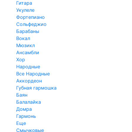
Гитара
Укулеле
Фортепиано
Сольфеджио
Барабаны
Вокал
Мюзикл
Ансамбли
Хор
Народные
Все Народные
Аккордеон
Губная гармошка
Баян
Балалайка
Домра
Гармонь
Еще
Смычковые