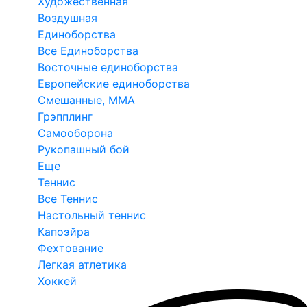
Художественная
Воздушная
Единоборства
Все Единоборства
Восточные единоборства
Европейские единоборства
Смешанные, ММА
Грэпплинг
Самооборона
Рукопашный бой
Еще
Теннис
Все Теннис
Настольный теннис
Капоэйра
Фехтование
Легкая атлетика
Хоккей