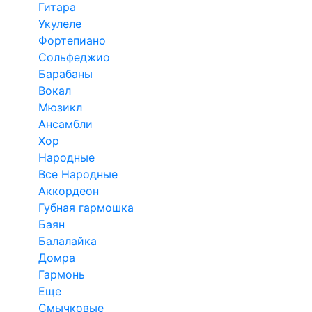
Гитара
Укулеле
Фортепиано
Сольфеджио
Барабаны
Вокал
Мюзикл
Ансамбли
Хор
Народные
Все Народные
Аккордеон
Губная гармошка
Баян
Балалайка
Домра
Гармонь
Еще
Смычковые