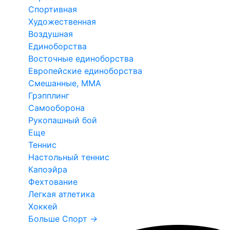
Спортивная
Художественная
Воздушная
Единоборства
Восточные единоборства
Европейские единоборства
Смешанные, ММА
Грэпплинг
Самооборона
Рукопашный бой
Еще
Теннис
Настольный теннис
Капоэйра
Фехтование
Легкая атлетика
Хоккей
Больше Спорт
→