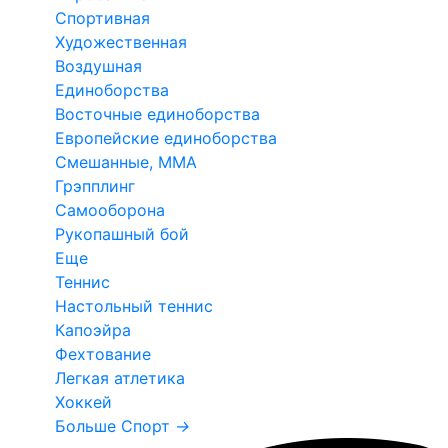
Спортивная
Художественная
Воздушная
Единоборства
Восточные единоборства
Европейские единоборства
Смешанные, ММА
Грэпплинг
Самооборона
Рукопашный бой
Еще
Теннис
Настольный теннис
Капоэйра
Фехтование
Легкая атлетика
Хоккей
Больше Спорт
→