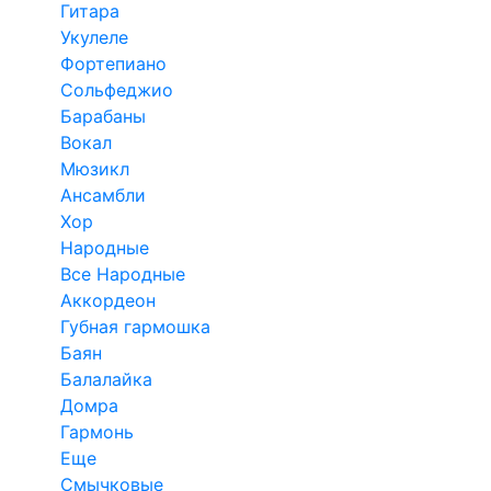
Гитара
Укулеле
Фортепиано
Сольфеджио
Барабаны
Вокал
Мюзикл
Ансамбли
Хор
Народные
Все Народные
Аккордеон
Губная гармошка
Баян
Балалайка
Домра
Гармонь
Еще
Смычковые