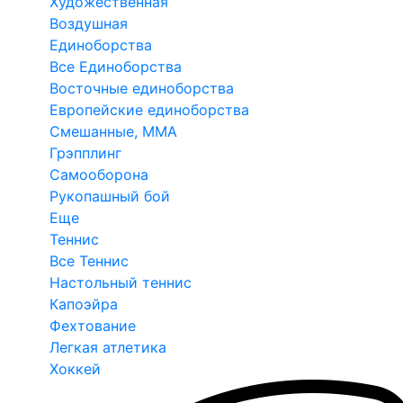
Художественная
Воздушная
Единоборства
Все Единоборства
Восточные единоборства
Европейские единоборства
Смешанные, ММА
Грэпплинг
Самооборона
Рукопашный бой
Еще
Теннис
Все Теннис
Настольный теннис
Капоэйра
Фехтование
Легкая атлетика
Хоккей