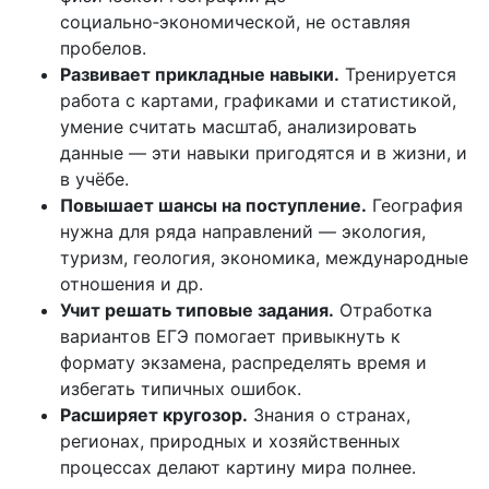
социально‑экономической,
не
оставляя
пробелов.
Развивает
прикладные
навыки.
Тренируется
работа
с
картами,
графиками
и
статистикой,
умение
считать
масштаб,
анализировать
данные
— эти
навыки
пригодятся
и
в
жизни,
и
в
учёбе.
Повышает
шансы
на
поступление.
География
нужна
для
ряда
направлений
— экология,
туризм,
геология,
экономика,
международные
отношения
и
др.
Учит
решать
типовые
задания.
Отработка
вариантов
ЕГЭ
помогает
привыкнуть
к
формату
экзамена,
распределять
время
и
избегать
типичных
ошибок.
Расширяет
кругозор.
Знания
о
странах,
регионах,
природных
и
хозяйственных
процессах
делают
картину
мира
полнее.