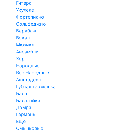
Гитара
Укулеле
Фортепиано
Сольфеджио
Барабаны
Вокал
Мюзикл
Ансамбли
Хор
Народные
Все Народные
Аккордеон
Губная гармошка
Баян
Балалайка
Домра
Гармонь
Еще
Смычковые