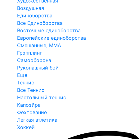
Художественная
Воздушная
Единоборства
Все Единоборства
Восточные единоборства
Европейские единоборства
Смешанные, ММА
Грэпплинг
Самооборона
Рукопашный бой
Еще
Теннис
Все Теннис
Настольный теннис
Капоэйра
Фехтование
Легкая атлетика
Хоккей