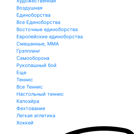
Художественная
Воздушная
Единоборства
Все Единоборства
Восточные единоборства
Европейские единоборства
Смешанные, ММА
Грэпплинг
Самооборона
Рукопашный бой
Еще
Теннис
Все Теннис
Настольный теннис
Капоэйра
Фехтование
Легкая атлетика
Хоккей