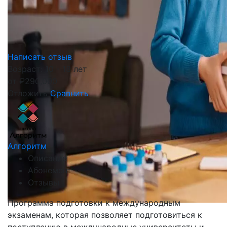
Написать отзыв
Возраст: 10 - 18 лет
от
₽
290,000
Отложить
Сравнить
Алгоритм
Описание
Абонемент
Отзывы
Программа подготовки к международным
экзаменам, которая позволяет подготовиться к