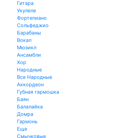
Гитара
Укулеле
Фортепиано
Сольфеджио
Барабаны
Вокал
Мюзикл
Ансамбли
Хор
Народные
Все Народные
Аккордеон
Губная гармошка
Баян
Балалайка
Домра
Гармонь
Еще
Смычковые