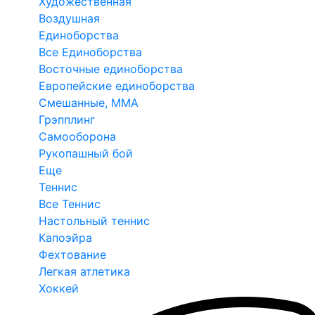
Художественная
Воздушная
Единоборства
Все Единоборства
Восточные единоборства
Европейские единоборства
Смешанные, ММА
Грэпплинг
Самооборона
Рукопашный бой
Еще
Теннис
Все Теннис
Настольный теннис
Капоэйра
Фехтование
Легкая атлетика
Хоккей