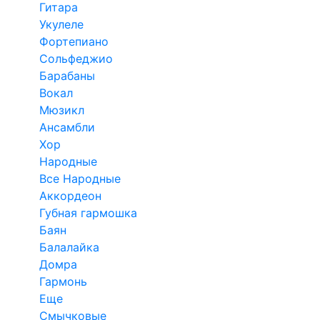
Гитара
Укулеле
Фортепиано
Сольфеджио
Барабаны
Вокал
Мюзикл
Ансамбли
Хор
Народные
Все Народные
Аккордеон
Губная гармошка
Баян
Балалайка
Домра
Гармонь
Еще
Смычковые