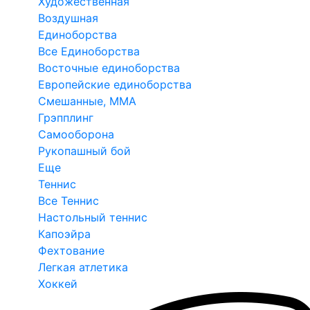
Художественная
Воздушная
Единоборства
Все Единоборства
Восточные единоборства
Европейские единоборства
Смешанные, ММА
Грэпплинг
Самооборона
Рукопашный бой
Еще
Теннис
Все Теннис
Настольный теннис
Капоэйра
Фехтование
Легкая атлетика
Хоккей