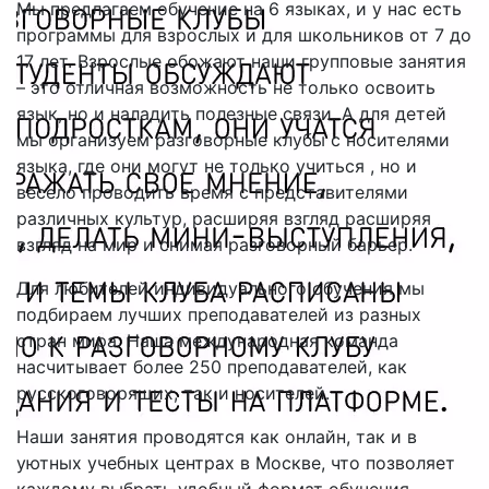
Мы предлагаем обучение на 6 языках, и у нас есть
программы для взрослых и для школьников от 7 до
17 лет. Взрослые обожают наши групповые занятия
– это отличная возможность не только освоить
язык, но и наладить полезные связи. А для детей
мы организуем разговорные клубы с носителями
языка, где они могут не только учиться , но и
весело проводить время с представителями
различных культур, расширяя взгляд расширяя
взгляд на мир и снимая разговорный барьер.
Для любителей индивидуального обучения мы
подбираем лучших преподавателей из разных
стран мира. Наша международная команда
насчитывает более 250 преподавателей, как
русскоговорящих, так и носителей.
Наши занятия проводятся как онлайн, так и в
уютных учебных центрах в Москве, что позволяет