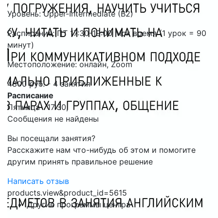
Уровень: Upper-Intermediate (B2)
Расписание: ПТ 17:30-19:00 Мск время (1 урок = 90
минут)
Местоположение: онлайн, Zoom
4800 руб. - 4 занятия
Расписание
Пятница 17:30,
Сообщения не найдены
Вы посещали занятия?
Расскажите нам что-нибудь об этом и помогите
другим принять правильное решение
Написать отзыв
products.view&product_id=5615
Другие программы центра