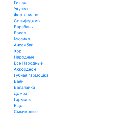
Гитара
Укулеле
Фортепиано
Сольфеджио
Барабаны
Вокал
Мюзикл
Ансамбли
Хор
Народные
Все Народные
Аккордеон
Губная гармошка
Баян
Балалайка
Домра
Гармонь
Еще
Смычковые