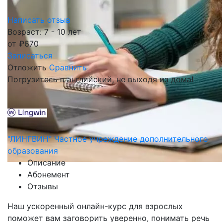
Написать отзыв
Возраст: 7 - 10 лет
от
₽
670
Записаться
Отложить
Сравнить
Погрузитесь в английский, не выходя из дома!
"ЛИНГВИН" Частное учреждение дополнительного
образования
Описание
Абонемент
Отзывы
Наш ускоренный онлайн-курс для взрослых
поможет вам заговорить уверенно, понимать речь