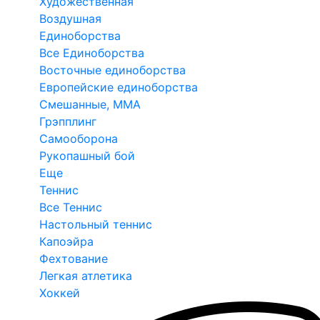
Художественная
Воздушная
Единоборства
Все Единоборства
Восточные единоборства
Европейские единоборства
Смешанные, ММА
Грэпплинг
Самооборона
Рукопашный бой
Еще
Теннис
Все Теннис
Настольный теннис
Капоэйра
Фехтование
Легкая атлетика
Хоккей