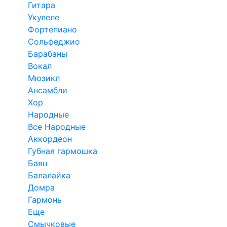
Гитара
Укулеле
Фортепиано
Сольфеджио
Барабаны
Вокал
Мюзикл
Ансамбли
Хор
Народные
Все Народные
Аккордеон
Губная гармошка
Баян
Балалайка
Домра
Гармонь
Еще
Смычковые