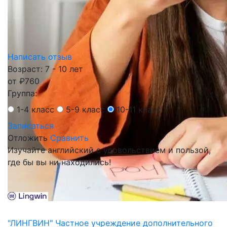
Написать отзыв
Возраст: 7 - 10 лет
от
₽
760
Группа:
1-4 класс
5-9 класс
10-11 класс
Записаться
Отложить
Сравнить
Изучайте английский с удовольствием и пользой,
где бы вы ни находились!
"ЛИНГВИН" Частное учреждение дополнительного