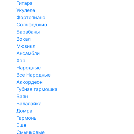
Гитара
Укулеле
Фортепиано
Сольфеджио
Барабаны
Вокал
Мюзикл
Ансамбли
Хор
Народные
Все Народные
Аккордеон
Губная гармошка
Баян
Балалайка
Домра
Гармонь
Еще
Смычковые