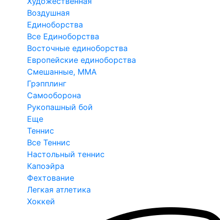
Художественная
Воздушная
Единоборства
Все Единоборства
Восточные единоборства
Европейские единоборства
Смешанные, ММА
Грэпплинг
Самооборона
Рукопашный бой
Еще
Теннис
Все Теннис
Настольный теннис
Капоэйра
Фехтование
Легкая атлетика
Хоккей