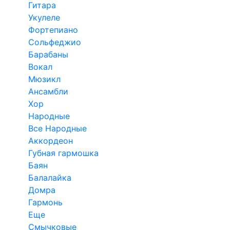
Гитара
Укулеле
Фортепиано
Сольфеджио
Барабаны
Вокал
Мюзикл
Ансамбли
Хор
Народные
Все Народные
Аккордеон
Губная гармошка
Баян
Балалайка
Домра
Гармонь
Еще
Смычковые