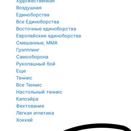
Художественная
Воздушная
Единоборства
Все Единоборства
Восточные единоборства
Европейские единоборства
Смешанные, ММА
Грэпплинг
Самооборона
Рукопашный бой
Еще
Теннис
Все Теннис
Настольный теннис
Капоэйра
Фехтование
Легкая атлетика
Хоккей