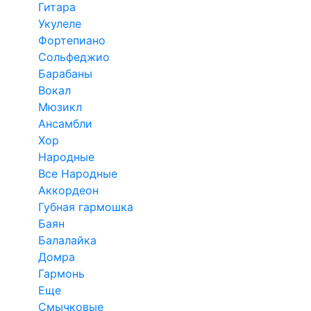
Гитара
Укулеле
Фортепиано
Сольфеджио
Барабаны
Вокал
Мюзикл
Ансамбли
Хор
Народные
Все Народные
Аккордеон
Губная гармошка
Баян
Балалайка
Домра
Гармонь
Еще
Смычковые