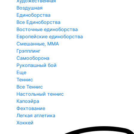
Художественная
Воздушная
Единоборства
Все Единоборства
Восточные единоборства
Европейские единоборства
Смешанные, ММА
Грэпплинг
Самооборона
Рукопашный бой
Еще
Теннис
Все Теннис
Настольный теннис
Капоэйра
Фехтование
Легкая атлетика
Хоккей