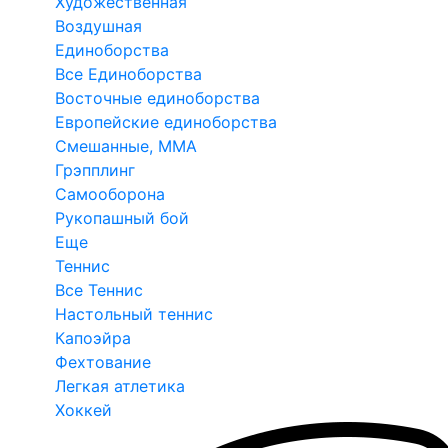
Художественная
Воздушная
Единоборства
Все Единоборства
Восточные единоборства
Европейские единоборства
Смешанные, ММА
Грэпплинг
Самооборона
Рукопашный бой
Еще
Теннис
Все Теннис
Настольный теннис
Капоэйра
Фехтование
Легкая атлетика
Хоккей