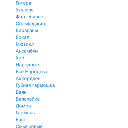
Гитара
Укулеле
Фортепиано
Сольфеджио
Барабаны
Вокал
Мюзикл
Ансамбли
Хор
Народные
Все Народные
Аккордеон
Губная гармошка
Баян
Балалайка
Домра
Гармонь
Еще
Смычковые