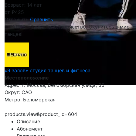
Возраст: 14 лет
от
₽
425
Отложить
Сравнить
9 ЗАЛОВ - Танец.Тело.Творчество. Окунитесь в мир
танцев!
«9 залов» студия танцев и фитнеса
Местоположение
Адрес: г. Москва, Беломорская улица, 36
Округ: САО
Метро: Беломорская
products.view&product_id=604
Описание
Абонемент