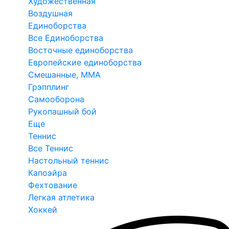
Художественная
Воздушная
Единоборства
Все Единоборства
Восточные единоборства
Европейские единоборства
Смешанные, ММА
Грэпплинг
Самооборона
Рукопашный бой
Еще
Теннис
Все Теннис
Настольный теннис
Капоэйра
Фехтование
Легкая атлетика
Хоккей