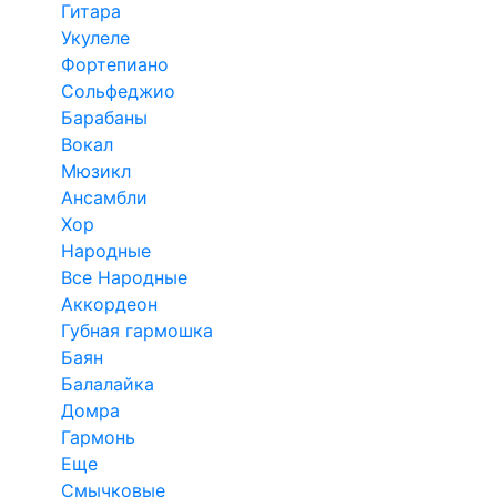
Гитара
Укулеле
Фортепиано
Сольфеджио
Барабаны
Вокал
Мюзикл
Ансамбли
Хор
Народные
Все Народные
Аккордеон
Губная гармошка
Баян
Балалайка
Домра
Гармонь
Еще
Смычковые