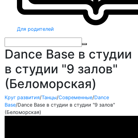
Для родителей
Dance Base в студии
в студии "9 залов"
(Беломорская)
Круг развития
/
Танцы
/
Современные
/
Dance
Base
/
Dance Base в студии в студии "9 залов"
(Беломорская)