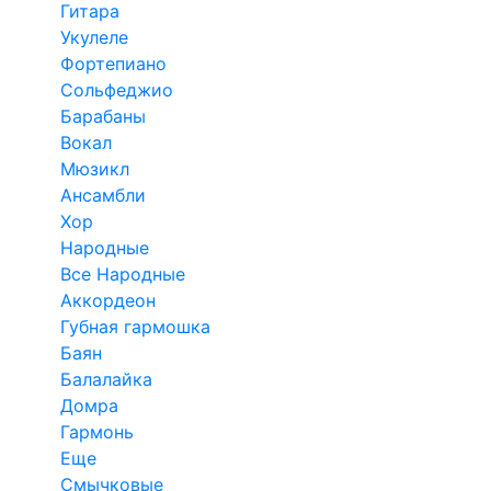
Гитара
Укулеле
Фортепиано
Сольфеджио
Барабаны
Вокал
Мюзикл
Ансамбли
Хор
Народные
Все Народные
Аккордеон
Губная гармошка
Баян
Балалайка
Домра
Гармонь
Еще
Смычковые