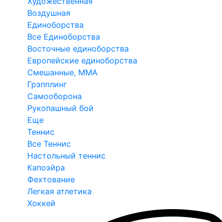
Художественная
Воздушная
Единоборства
Все Единоборства
Восточные единоборства
Европейские единоборства
Смешанные, ММА
Грэпплинг
Самооборона
Рукопашный бой
Еще
Теннис
Все Теннис
Настольный теннис
Капоэйра
Фехтование
Легкая атлетика
Хоккей