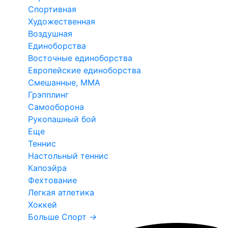
Спортивная
Художественная
Воздушная
Единоборства
Восточные единоборства
Европейские единоборства
Смешанные, ММА
Грэпплинг
Самооборона
Рукопашный бой
Еще
Теннис
Настольный теннис
Капоэйра
Фехтование
Легкая атлетика
Хоккей
Больше Спорт
→