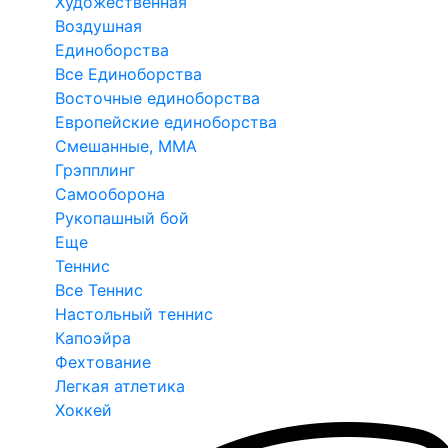
Художественная
Воздушная
Единоборства
Все Единоборства
Восточные единоборства
Европейские единоборства
Смешанные, ММА
Грэпплинг
Самооборона
Рукопашный бой
Еще
Теннис
Все Теннис
Настольный теннис
Капоэйра
Фехтование
Легкая атлетика
Хоккей