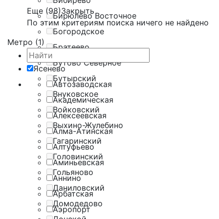
Бибирево
Еще (98)
Закрыть
Бирюлёво Восточное
По этим критериям поиска ничего не найдено
Богородское
Метро (1)
Братеево
Бутово Северное
Ясенево
Бутырский
Автозаводская
Внуковское
Академическая
Войковский
Алексеевская
Выхино-Жулебино
Алма-Атинская
Гагаринский
Алтуфьево
Головинский
Аминьевская
Гольяново
Аннино
Даниловский
Арбатская
Домодедово
Аэропорт