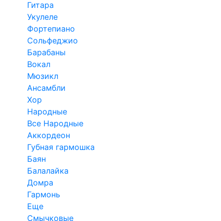
Гитара
Укулеле
Фортепиано
Сольфеджио
Барабаны
Вокал
Мюзикл
Ансамбли
Хор
Народные
Все Народные
Аккордеон
Губная гармошка
Баян
Балалайка
Домра
Гармонь
Еще
Смычковые