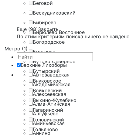
Беговой
Бескудниковский
Бибирево
Еще (98)
Закрыть
Бирюлёво Восточное
По этим критериям поиска ничего не найдено
Богородское
Метро (1)
Братеево
Бутово Северное
Верхние Лихоборы
Бутырский
Автозаводская
Внуковское
Академическая
Войковский
Алексеевская
Выхино-Жулебино
Алма-Атинская
Гагаринский
Алтуфьево
Головинский
Аминьевская
Гольяново
Аннино