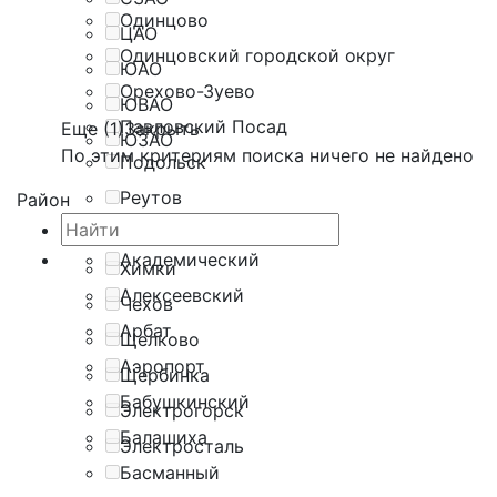
Одинцово
ЦАО
Одинцовский городской округ
ЮАО
Орехово-Зуево
ЮВАО
Павловский Посад
Еще (1)
Закрыть
ЮЗАО
По этим критериям поиска ничего не найдено
Подольск
Реутов
Район
Серпухов
Академический
Химки
Алексеевский
Чехов
Арбат
Щелково
Аэропорт
Щербинка
Бабушкинский
Электрогорск
Балашиха
Электросталь
Басманный