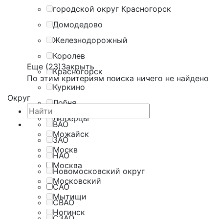
городской округ Красногорск
Домодедово
Железнодорожный
Королев
Еще (23)
Закрыть
Красногорск
По этим критериям поиска ничего не найдено
Куркино
Округ
Лобня
Люберцы
ВАО
Можайск
ЗАО
Москв
НАО
Москва
Новомосковский округ
Московский
САО
Мытищи
СВАО
Ногинск
СЗАО