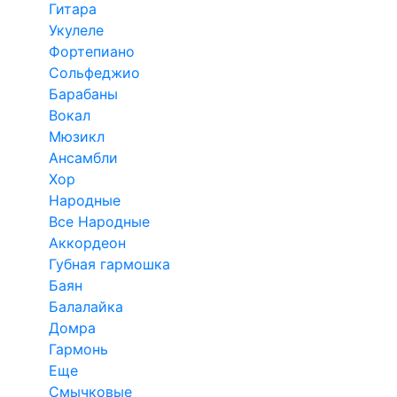
Гитара
Укулеле
Фортепиано
Сольфеджио
Барабаны
Вокал
Мюзикл
Ансамбли
Хор
Народные
Все Народные
Аккордеон
Губная гармошка
Баян
Балалайка
Домра
Гармонь
Еще
Смычковые