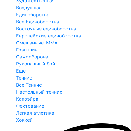
Художественная
Воздушная
Единоборства
Все Единоборства
Восточные единоборства
Европейские единоборства
Смешанные, ММА
Грэпплинг
Самооборона
Рукопашный бой
Еще
Теннис
Все Теннис
Настольный теннис
Капоэйра
Фехтование
Легкая атлетика
Хоккей