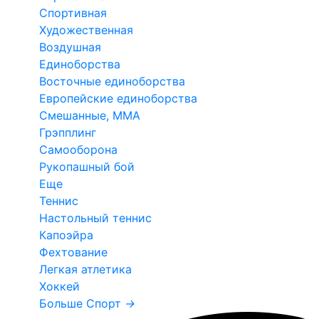
Спортивная
Художественная
Воздушная
Единоборства
Восточные единоборства
Европейские единоборства
Смешанные, ММА
Грэпплинг
Самооборона
Рукопашный бой
Еще
Теннис
Настольный теннис
Капоэйра
Фехтование
Легкая атлетика
Хоккей
Больше Спорт
→