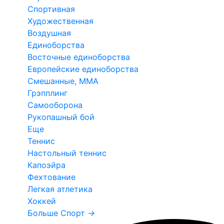
Спортивная
Художественная
Воздушная
Единоборства
Восточные единоборства
Европейские единоборства
Смешанные, ММА
Грэпплинг
Самооборона
Рукопашный бой
Еще
Теннис
Настольный теннис
Капоэйра
Фехтование
Легкая атлетика
Хоккей
Больше Спорт
→