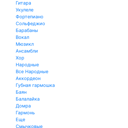
Гитара
Укулеле
Фортепиано
Сольфеджио
Барабаны
Вокал
Мюзикл
Ансамбли
Хор
Народные
Все Народные
Аккордеон
Губная гармошка
Баян
Балалайка
Домра
Гармонь
Еще
Смычковые