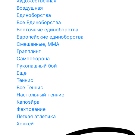
Художественная
Воздушная
Единоборства
Все Единоборства
Восточные единоборства
Европейские единоборства
Смешанные, ММА
Грэпплинг
Самооборона
Рукопашный бой
Еще
Теннис
Все Теннис
Настольный теннис
Капоэйра
Фехтование
Легкая атлетика
Хоккей