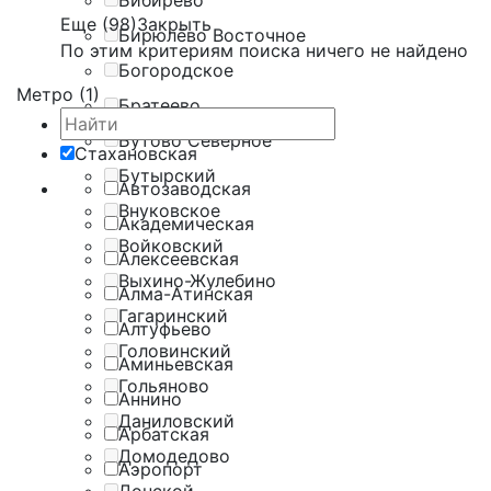
Бибирево
Еще (98)
Закрыть
Бирюлёво Восточное
По этим критериям поиска ничего не найдено
Богородское
Метро (1)
Братеево
Бутово Северное
Стахановская
Бутырский
Автозаводская
Внуковское
Академическая
Войковский
Алексеевская
Выхино-Жулебино
Алма-Атинская
Гагаринский
Алтуфьево
Головинский
Аминьевская
Гольяново
Аннино
Даниловский
Арбатская
Домодедово
Аэропорт