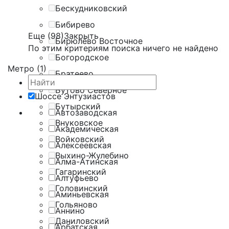
Бескудниковский
Бибирево
Еще (98)
Закрыть
Бирюлёво Восточное
По этим критериям поиска ничего не найдено
Богородское
Метро (1)
Братеево
Бутово Северное
Шоссе Энтузиастов
Бутырский
Автозаводская
Внуковское
Академическая
Войковский
Алексеевская
Выхино-Жулебино
Алма-Атинская
Гагаринский
Алтуфьево
Головинский
Аминьевская
Гольяново
Аннино
Даниловский
Арбатская