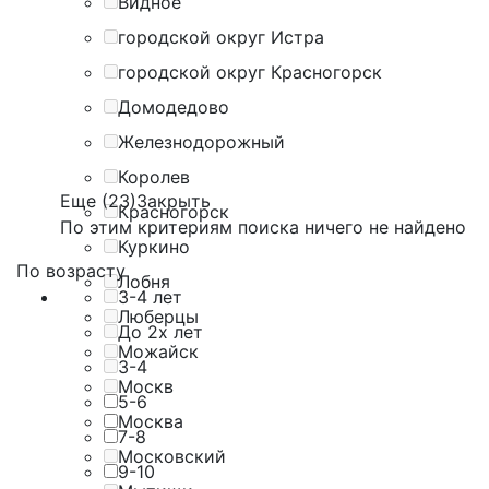
Видное
городской округ Истра
городской округ Красногорск
Домодедово
Железнодорожный
Королев
Еще (23)
Закрыть
Красногорск
По этим критериям поиска ничего не найдено
Куркино
По возрасту
Лобня
3-4 лет
Люберцы
До 2х лет
Можайск
3-4
Москв
5-6
Москва
7-8
Московский
9-10