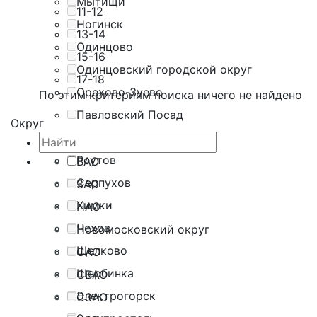
Мытищи
11-12
Ногинск
13-14
Одинцово
15-16
Одинцовский городской округ
17-18
Орехово-Зуево
По этим критериям поиска ничего не найдено
Павловский Посад
Округ
Подольск
Реутов
ВАО
Серпухов
ЗАО
Химки
НАО
Чехов
Новомосковский округ
Щелково
САО
Щербинка
СВАО
Электрогорск
СЗАО