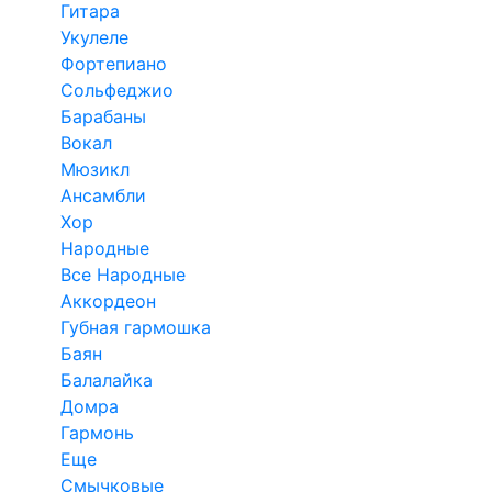
Гитара
Укулеле
Фортепиано
Сольфеджио
Барабаны
Вокал
Мюзикл
Ансамбли
Хор
Народные
Все Народные
Аккордеон
Губная гармошка
Баян
Балалайка
Домра
Гармонь
Еще
Смычковые