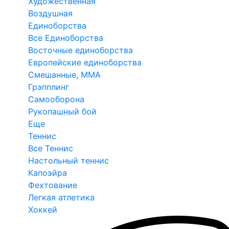
Художественная
Воздушная
Единоборства
Все Единоборства
Восточные единоборства
Европейские единоборства
Смешанные, ММА
Грэпплинг
Самооборона
Рукопашный бой
Еще
Теннис
Все Теннис
Настольный теннис
Капоэйра
Фехтование
Легкая атлетика
Хоккей