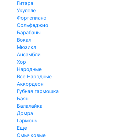
Гитара
Укулеле
Фортепиано
Сольфеджио
Барабаны
Вокал
Мюзикл
Ансамбли
Хор
Народные
Все Народные
Аккордеон
Губная гармошка
Баян
Балалайка
Домра
Гармонь
Еще
Смычковые