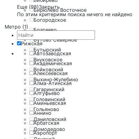
Бибирево
Еще (98)
Закрыть
Бирюлёво Восточное
По этим критериям поиска ничего не найдено
Богородское
Метро (1)
Братеево
Бутово Северное
Рижская
Бутырский
Автозаводская
Внуковское
Академическая
Войковский
Алексеевская
Выхино-Жулебино
Алма-Атинская
Гагаринский
Алтуфьево
Головинский
Аминьевская
Гольяново
Аннино
Даниловский
Арбатская
Домодедово
Аэропорт