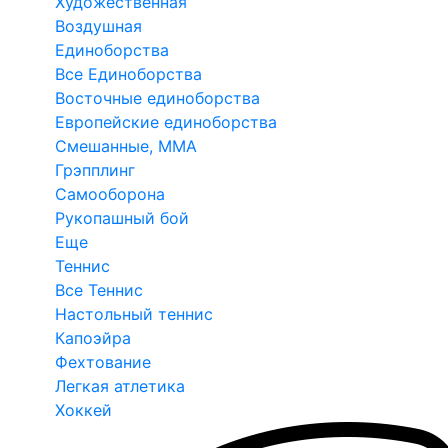
Художественная
Воздушная
Единоборства
Все Единоборства
Восточные единоборства
Европейские единоборства
Смешанные, ММА
Грэпплинг
Самооборона
Рукопашный бой
Еще
Теннис
Все Теннис
Настольный теннис
Капоэйра
Фехтование
Легкая атлетика
Хоккей