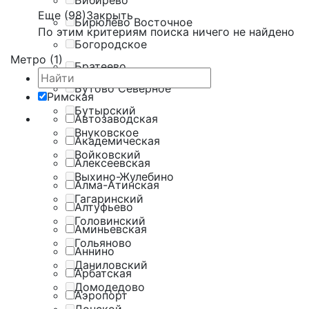
Бибирево
Еще (98)
Закрыть
Бирюлёво Восточное
По этим критериям поиска ничего не найдено
Богородское
Метро (1)
Братеево
Бутово Северное
Римская
Бутырский
Автозаводская
Внуковское
Академическая
Войковский
Алексеевская
Выхино-Жулебино
Алма-Атинская
Гагаринский
Алтуфьево
Головинский
Аминьевская
Гольяново
Аннино
Даниловский
Арбатская
Домодедово
Аэропорт