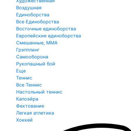
Художественная
Воздушная
Единоборства
Все Единоборства
Восточные единоборства
Европейские единоборства
Смешанные, ММА
Грэпплинг
Самооборона
Рукопашный бой
Еще
Теннис
Все Теннис
Настольный теннис
Капоэйра
Фехтование
Легкая атлетика
Хоккей