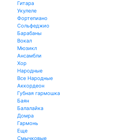
Гитара
Укулеле
Фортепиано
Сольфеджио
Барабаны
Вокал
Мюзикл
Ансамбли
Хор
Народные
Все Народные
Аккордеон
Губная гармошка
Баян
Балалайка
Домра
Гармонь
Еще
Смычковые