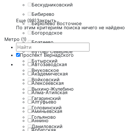
Бескудниковский
Бибирево
Еще (98)
Закрыть
Бирюлёво Восточное
По этим критериям поиска ничего не найдено
Богородское
Метро (1)
Братеево
Бутово Северное
Проспект Вернадского
Бутырский
Автозаводская
Внуковское
Академическая
Войковский
Алексеевская
Выхино-Жулебино
Алма-Атинская
Гагаринский
Алтуфьево
Головинский
Аминьевская
Гольяново
Аннино
Даниловский
Арбатская