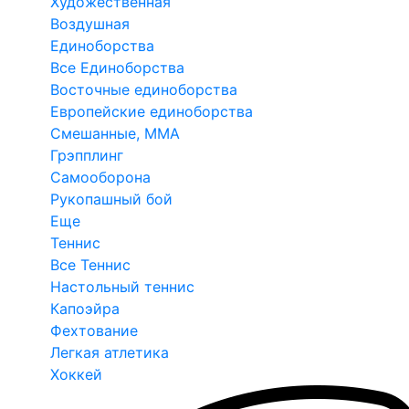
Художественная
Воздушная
Единоборства
Все Единоборства
Восточные единоборства
Европейские единоборства
Смешанные, ММА
Грэпплинг
Самооборона
Рукопашный бой
Еще
Теннис
Все Теннис
Настольный теннис
Капоэйра
Фехтование
Легкая атлетика
Хоккей