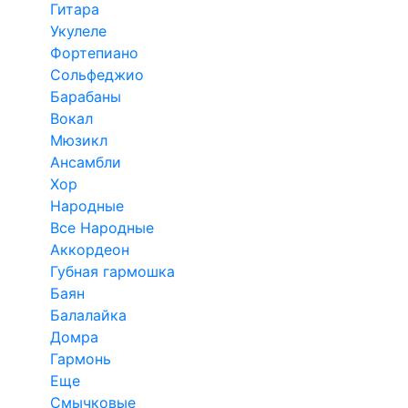
Гитара
Укулеле
Фортепиано
Сольфеджио
Барабаны
Вокал
Мюзикл
Ансамбли
Хор
Народные
Все Народные
Аккордеон
Губная гармошка
Баян
Балалайка
Домра
Гармонь
Еще
Смычковые