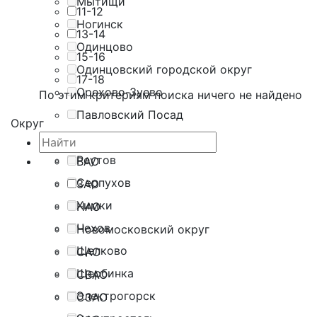
Мытищи
11-12
Ногинск
13-14
Одинцово
15-16
Одинцовский городской округ
17-18
Орехово-Зуево
По этим критериям поиска ничего не найдено
Павловский Посад
Округ
Подольск
Реутов
ВАО
Серпухов
ЗАО
Химки
НАО
Чехов
Новомосковский округ
Щелково
САО
Щербинка
СВАО
Электрогорск
СЗАО