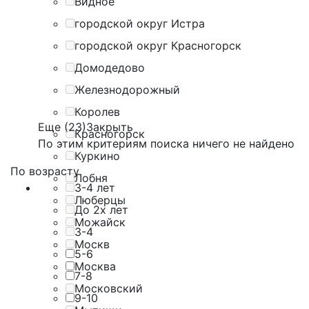
Видное
городской округ Истра
городской округ Красногорск
Домодедово
Железнодорожный
Королев
Еще (23)
Закрыть
Красногорск
По этим критериям поиска ничего не найдено
Куркино
По возрасту
Лобня
3-4 лет
Люберцы
До 2х лет
Можайск
3-4
Москв
5-6
Москва
7-8
Московский
9-10