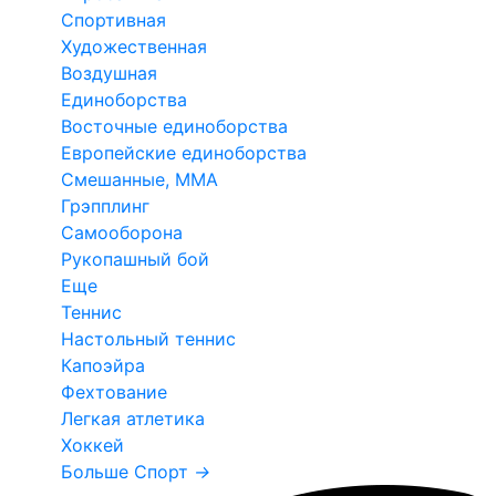
Спортивная
Художественная
Воздушная
Единоборства
Восточные единоборства
Европейские единоборства
Смешанные, ММА
Грэпплинг
Самооборона
Рукопашный бой
Еще
Теннис
Настольный теннис
Капоэйра
Фехтование
Легкая атлетика
Хоккей
Больше Спорт
→