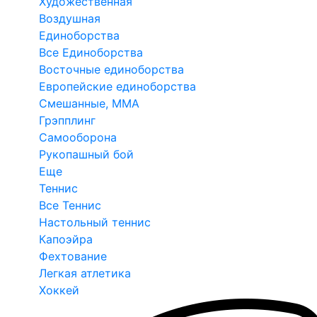
Художественная
Воздушная
Единоборства
Все Единоборства
Восточные единоборства
Европейские единоборства
Смешанные, ММА
Грэпплинг
Самооборона
Рукопашный бой
Еще
Теннис
Все Теннис
Настольный теннис
Капоэйра
Фехтование
Легкая атлетика
Хоккей