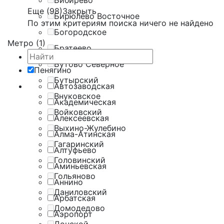
Бибирево
Еще (98)
Закрыть
Бирюлёво Восточное
По этим критериям поиска ничего не найдено
Богородское
Метро (1)
Братеево
Бутово Северное
Пенягино
Бутырский
Автозаводская
Внуковское
Академическая
Войковский
Алексеевская
Выхино-Жулебино
Алма-Атинская
Гагаринский
Алтуфьево
Головинский
Аминьевская
Гольяново
Аннино
Даниловский
Арбатская
Домодедово
Аэропорт