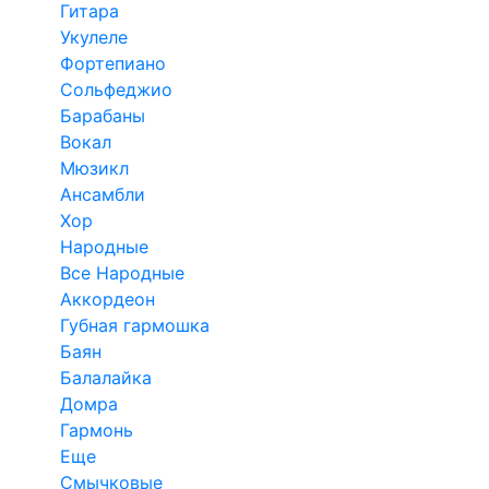
Гитара
Укулеле
Фортепиано
Сольфеджио
Барабаны
Вокал
Мюзикл
Ансамбли
Хор
Народные
Все Народные
Аккордеон
Губная гармошка
Баян
Балалайка
Домра
Гармонь
Еще
Смычковые